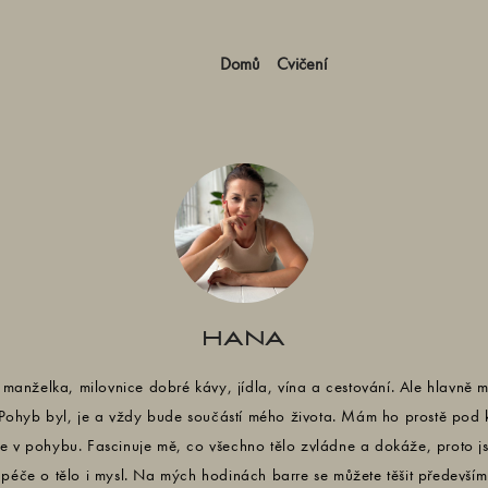
Domů
Cvičení
HANA
, manželka, milovnice dobré kávy, jídla, vína a cestování. Ale hlavně
 Pohyb byl, je a vždy bude součástí mého života. Mám ho prostě pod ků
tále v pohybu. Fascinuje mě, co všechno tělo zvládne a dokáže, proto
éče o tělo i mysl. Na mých hodinách barre se můžete těšit především 