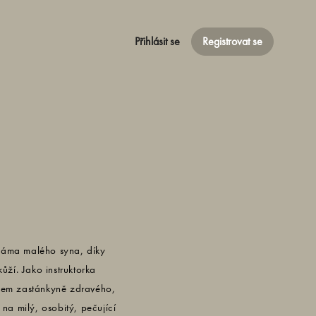
Přihlásit se
Registrovat se
 máma malého syna, díky
ží. Jako instruktorka
 jsem zastánkyně zdravého,
na milý, osobitý, pečující