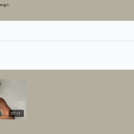
ergii.
07:13