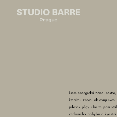
Jsem energická žena, sestra
kterému znovu objevuji svět.
pilates, jógy i barre jsem s
vědomého pohybu a kvalitní p