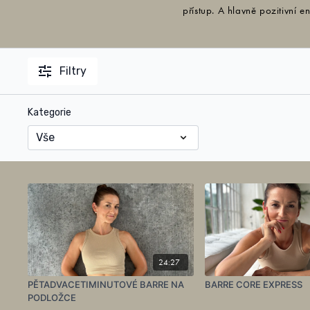
přístup. A hlavně pozitivní en
Filtry
Kategorie
24:27
PĚTADVACETIMINUTOVÉ BARRE NA
BARRE CORE EXPRESS
PODLOŽCE