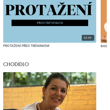
05:59
PROTAŽENÍ PŘED TRÉNINKEM
BASI
CHODIDLO