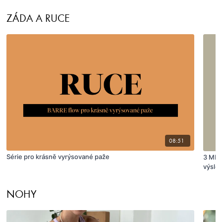
ZÁDA A RUCE
08:51
Série pro krásně vyrýsované paže
3 MIN
výsle
NOHY