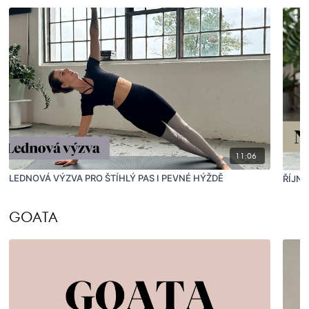
11:06
LEDNOVÁ VÝZVA PRO ŠTÍHLÝ PAS I PEVNÉ HÝŽDĚ
ŘÍJN
GOATA