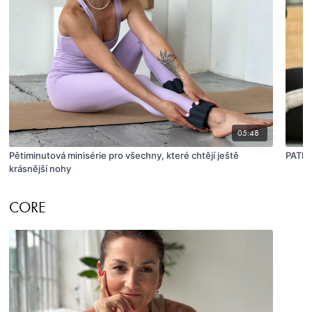
05:48
Pětiminutová minisérie pro všechny, které chtějí ještě
PATN
krásnější nohy
CORE