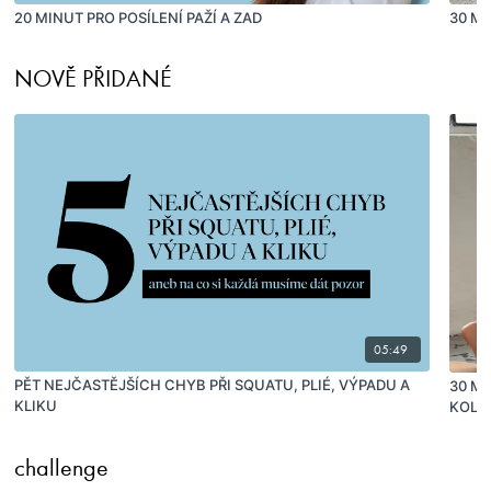
20 MINUT PRO POSÍLENÍ PAŽÍ A ZAD
30 M
NOVĚ PŘIDANÉ
05:49
PĚT NEJČASTĚJŠÍCH CHYB PŘI SQUATU, PLIÉ, VÝPADU A
30 MI
KLIKU
KOLE
challenge