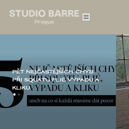
PĚT NEJČASTĚJŠÍCH CHYB
PŘI SQUATU, PLIÉ, VÝPADU A
KLIKU