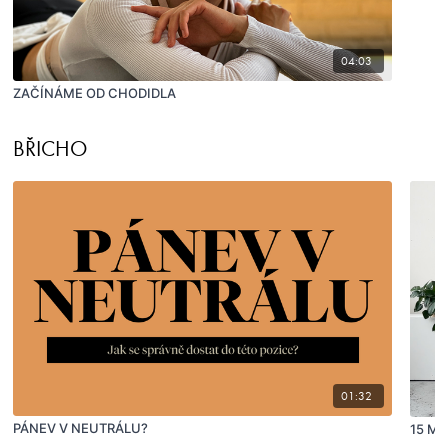
04:03
ZAČÍNÁME OD CHODIDLA
BŘICHO
01:32
PÁNEV V NEUTRÁLU?
15 MI