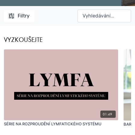
Filtry
VYZKOUŠEJTE
01:49
SÉRIE NA ROZPROUDĚNÍ LYMFATICKÉHO SYSTÉMU
BARR