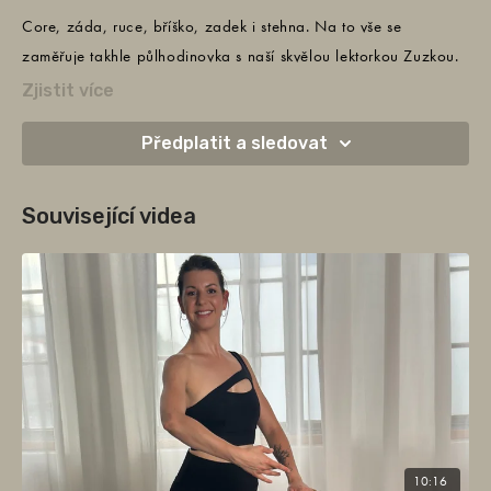
Core, záda, ruce, bříško, zadek i stehna. Na to vše se
zaměřuje takhle půlhodinovka s naší skvělou lektorkou Zuzkou.
Potřebujete bločky (anebo knihy), židli (anebo třeba
Zjistit více
kuchyňskou linku, doporučujeme také podložku na cvičení, a to
Předplatit a sledovat
je vše! Barre může začít!
Související videa
10:16