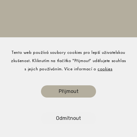
Tento web používá soubory cookies pro lepší uživatelskou
zkušenost. Kliknutím na tlačítko "Přijmout" udělujete souhlas
s jejich používáním. Více informací o
cookies
Přijmout
© Studiobare.tv 2024
Odmítnout
Všeobecné obchodní podmínky
Zásady ochrany osobních údajů
Cookies
FAQ - často kladené otázky
Kontakt